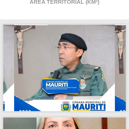
ÁREA TERRITORIAL (KM²)
da Polícia Militar.
violência contra a mulher com comandante
Câmara de Mauriti promove debate sobre
vencimentos de servidores municipais.
discussão, projetos que atualizam
Câmara de Mauriti aprova, em segunda