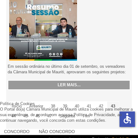
Em sessão ordinária no último dia 01 de setembro, os vereadores
da Câmara Municipal de Mauriti, aprovaram os seguintes projetos:
LER MAIS...
Política de Cookies
Início
Anterior
38
39
40
41
42
43
O Portal do(a) Câmara Municipal de Mauriti utiliza cookies para melhorar a
accessible
sua experiência, de acordo com a nossa Política de Privacidade, ao
44
45
46
47
Seguinte
Fim
continuar navegando, você concorda com estas condições.
CONCORDO
NÃO CONCORDO