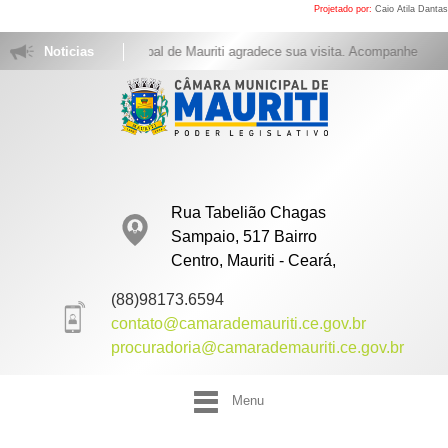
Projetado por:
Caio Atila Dantas
A Câmara Municipal de Mauriti agradece sua visita. Acompanhe as sessõ
Noticias
Rua Tabelião Chagas
Sampaio, 517 Bairro
Centro, Mauriti - Ceará,
(88)98173.6594
contato@camarademauriti.ce.gov.br
procuradoria@camarademauriti.ce.gov.br
Menu