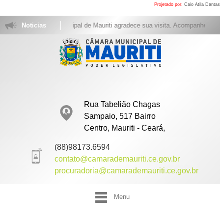
Projetado por:
Caio Atila Dantas
A Câmara Municipal de Mauriti agradece sua visita. Acompanhe as sess
Noticias
Rua Tabelião Chagas
Sampaio, 517 Bairro
Centro, Mauriti - Ceará,
(88)98173.6594
contato@camarademauriti.ce.gov.br
procuradoria@camarademauriti.ce.gov.br
Menu