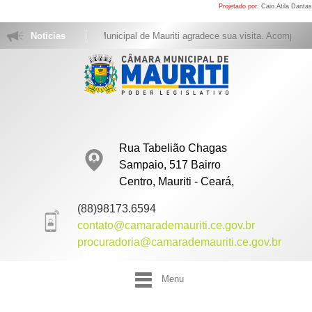
Projetado por:
Caio Atila Dantas
Noticias
A Câmara Municipal de Mauriti agradece sua visita. Acompanhe as
Rua Tabelião Chagas
Sampaio, 517 Bairro
Centro, Mauriti - Ceará,
(88)98173.6594
contato@camarademauriti.ce.gov.br
procuradoria@camarademauriti.ce.gov.br
Menu