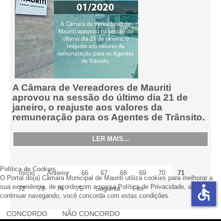
A Câmara de Vereadores de Mauriti
aprovou na sessão do último dia 21 de
janeiro, o reajuste aos valores da
remuneração para os Agentes de Trânsito.
LER MAIS...
Política de Cookies
Início
Anterior
66
67
68
69
70
71
O Portal do(a) Câmara Municipal de Mauriti utiliza cookies para melhorar a
accessible
sua experiência, de acordo com a nossa Política de Privacidade, ao
72
73
74
75
Seguinte
Fim
continuar navegando, você concorda com estas condições.
CONCORDO
NÃO CONCORDO