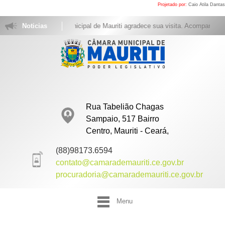
Projetado por:
Caio Atila Dantas
Noticias
A Câmara Municipal de Mauriti agradece sua visita. Acompanhe as se
Rua Tabelião Chagas
Sampaio, 517 Bairro
Centro, Mauriti - Ceará,
(88)98173.6594
contato@camarademauriti.ce.gov.br
procuradoria@camarademauriti.ce.gov.br
Menu