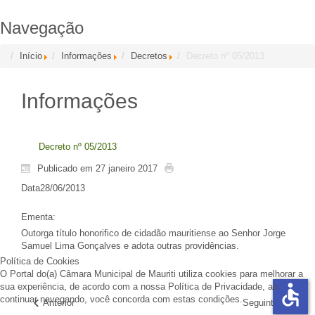
Navegação
Início
Informações
Decretos
Decreto nº 05/2013
Informações
Decreto nº 05/2013
Publicado em 27 janeiro 2017
Data
28/06/2013
Ementa
:
Outorga título honorifico de cidadão mauritiense ao Senhor Jorge
Samuel Lima Gonçalves e adota outras providências.
Política de Cookies
O Portal do(a) Câmara Municipal de Mauriti utiliza cookies para melhorar a
accessible
sua experiência, de acordo com a nossa Política de Privacidade, ao
continuar navegando, você concorda com estas condições.
Anterior
Seguinte