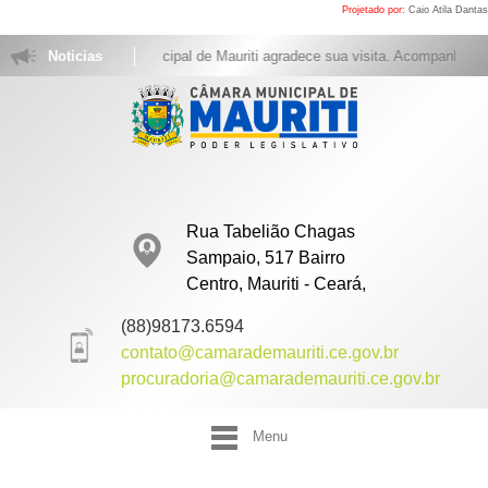
Projetado por:
Caio Atila Dantas
Noticias
A Câmara Municipal de Mauriti agradece sua visita. Acompanhe as 
Rua Tabelião Chagas
Sampaio, 517 Bairro
Centro, Mauriti - Ceará,
(88)98173.6594
contato@camarademauriti.ce.gov.br
procuradoria@camarademauriti.ce.gov.br
Menu