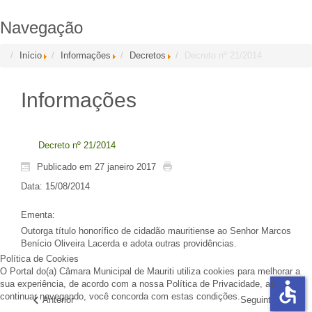
Navegação
Início
Informações
Decretos
Decreto nº 21/2014
Informações
Decreto nº 21/2014
Publicado em 27 janeiro 2017
Data
: 15/08/2014
Ementa
:
Outorga título honorífico de cidadão mauritiense ao Senhor Marcos
Benício Oliveira Lacerda e adota outras providências.
Política de Cookies
O Portal do(a) Câmara Municipal de Mauriti utiliza cookies para melhorar a
accessible
sua experiência, de acordo com a nossa Política de Privacidade, ao
continuar navegando, você concorda com estas condições.
Anterior
Seguinte