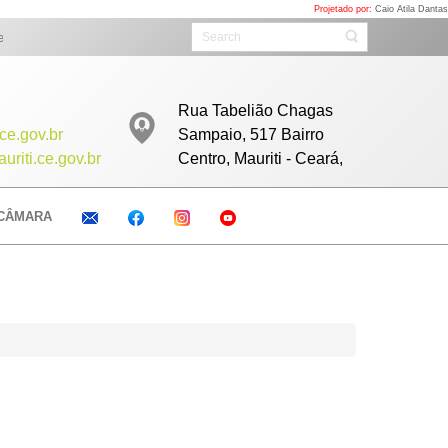
Projetado por:
Caio Atila Dantas
es ao vivo todos as Sextas com início as 08h clicando aqui...
Rua Tabelião Chagas
ce.gov.br
Sampaio, 517 Bairro
riti.ce.gov.br
Centro, Mauriti - Ceará,
CÂMARA