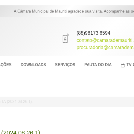
A Câmara Municipal de Mauriti agradece sua visita. Acompanhe as sessõ
(88)98173.6594
contato@camarademauriti.
procuradoria@camarademau
AÇÕES
DOWNLOADS
SERVIÇOS
PAUTA DO DIA
TV 
 (2024.08.26.1).
024.08.26.1).