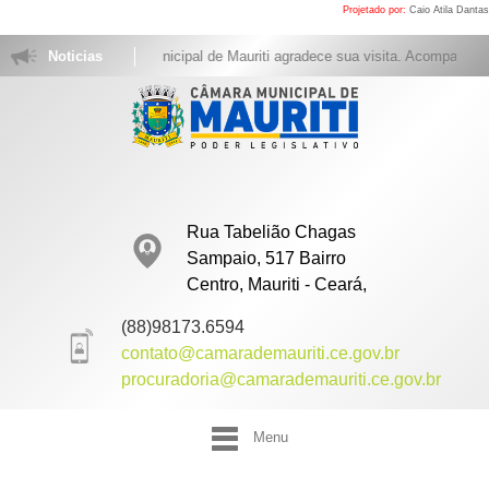
Projetado por:
Caio Atila Dantas
Noticias
A Câmara Municipal de Mauriti agradece sua visita. Acompanhe as 
Rua Tabelião Chagas
Sampaio, 517 Bairro
Centro, Mauriti - Ceará,
(88)98173.6594
contato@camarademauriti.ce.gov.br
procuradoria@camarademauriti.ce.gov.br
Menu