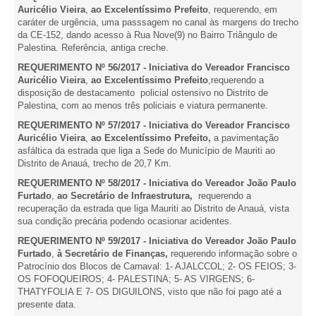
Auricélio Vieira
,
ao
Excelentíssimo Prefeito
, requerendo, em
caráter de urgência, uma passsagem no canal às margens do trecho
da CE-152, dando acesso à Rua Nove(9) no Bairro Triângulo de
Palestina. Referência, antiga creche.
REQUERIMENTO Nº 56/2017 - Iniciativa do Vereador Francisco
Auricélio Vieira
,
ao
Excelentíssimo Prefeito
,requerendo a
disposição de destacamento policial ostensivo no Distrito de
Palestina, com ao menos três policiais e viatura permanente.
REQUERIMENTO Nº 57/2017 -
Iniciativa do Vereador Francisco
Auricélio Vieira
,
ao
Excelentíssimo Prefeito,
a pavimentação
asfáltica da estrada que liga a Sede do Município de Mauriti ao
Distrito de Anauá, trecho de 20,7 Km.
REQUERIMENTO Nº 58/2017 - Iniciativa do Vereador João Paulo
Furtado
,
ao Secretário de Infraestrutura,
requerendo a
recuperação da estrada que liga Mauriti ao Distrito de Anauá, vista
sua condição precária podendo ocasionar acidentes.
REQUERIMENTO Nº 59/2017 - Iniciativa do Vereador João Paulo
Furtado
,
à Secretário de Finanças,
requerendo informação sobre o
Patrocínio dos Blocos de Carnaval: 1- AJALCCOL; 2- OS FEIOS; 3-
OS FOFOQUEIROS; 4- PALESTINA; 5- AS VIRGENS; 6-
THATYFOLIA E 7- OS DIGUILONS, visto que não foi pago até a
presente data.