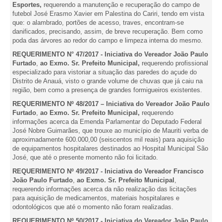
Esportes,
requerendo a manutenção e recuperação do campo de
futebol José Erasmo Xavier em Palestina do Cariri, tendo em vista
que: o alambrado, portões de acesso, traves, encontram-se
danificados, precisando, assim, de breve recuperação. Bem como
poda das árvores ao redor do campo e limpeza interna do mesmo.
REQUERIMENTO N° 47/2017 - Iniciativa do Vereador João Paulo
Furtado
,
ao Exmo. Sr. Prefeito Municipal,
requerendo profissional
especializado para vistoriar a situação das paredes do açude do
Distrito de Anauá, visto o grande volume de chuvas que já caiu na
região, bem como a presença de grandes formigueiros existentes.
REQUERIMENTO Nº 48/2017 – Iniciativa do Vereador João Paulo
Furtado
,
ao Exmo. Sr. Prefeito Municipal,
requerendo
informações acerca da Emenda Parlamentar do Deputado Federal
José Nobre Guimarães, que trouxe ao município de Mauriti verba de
aproximadamente 600.000,00 (seiscentos mil reais) para aquisição
de equipamentos hospitalares destinados ao Hospital Municipal São
José, que até o presente momento não foi licitado.
REQUERIMENTO Nº 49/2017 - Iniciativa do Vereador Francisco
João Paulo Furtado
,
ao Exmo. Sr. Prefeito Municipal
,
requerendo informações acerca da não realização das licitações
para aquisição de medicamentos, materiais hospitalares e
odontológicos que até o momento não foram realizadas.
REQUERIMENTO Nº 50/2017 - Iniciativa do Vereador João Paulo