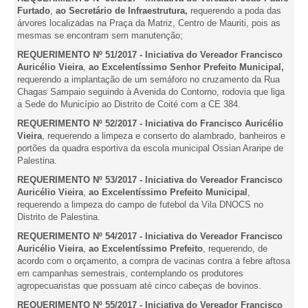
Furtado
,
ao Secretário de Infraestrutura,
requerendo a poda das
árvores localizadas na Praça da Matriz, Centro de Mauriti, pois as
mesmas se encontram sem manutenção;
REQUERIMENTO Nº 51/2017 - Iniciativa do Vereador Francisco
Auricélio Vieira
,
ao
Excelentíssimo Senhor Prefeito Municipal,
requerendo a implantação de um semáforo no cruzamento da Rua
Chagas Sampaio seguindo à Avenida do Contorno, rodovia que liga
a Sede do Município ao Distrito de Coité com a CE 384.
REQUERIMENTO Nº 52/2017 - Iniciativa do Francisco Auricélio
Vieira
, requerendo a limpeza e conserto do alambrado, banheiros e
portões da quadra esportiva da escola municipal Ossian Araripe de
Palestina.
REQUERIMENTO Nº 53/2017 - Iniciativa do Vereador Francisco
Auricélio Vieira
,
ao Excelentíssimo Prefeito Municipal
,
requerendo a limpeza do campo de futebol da Vila DNOCS no
Distrito de Palestina.
REQUERIMENTO Nº 54/2017 - Iniciativa do Vereador Francisco
Auricélio Vieira
,
ao
Excelentíssimo Prefeito
, requerendo, de
acordo com o orçamento, a compra de vacinas contra a febre aftosa
em campanhas semestrais, contemplando os produtores
agropecuaristas que possuam até cinco cabeças de bovinos.
REQUERIMENTO Nº 55/2017 - Iniciativa do Vereador Francisco