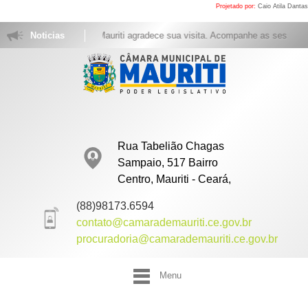
Projetado por:
Caio Atila Dantas
a Municipal de Mauriti agradece sua visita. Acompanhe as sessões ao vivo t
Noticias
Rua Tabelião Chagas
Sampaio, 517 Bairro
Centro, Mauriti - Ceará,
(88)98173.6594
contato@camarademauriti.ce.gov.br
procuradoria@camarademauriti.ce.gov.br
Menu