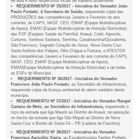
de aula e seus respectivos locais de trabalho atualmente.
REQUERIMENTO Nº 35/2017 – Iniciativa do Vereador
João
Paulo Furtado
,
à Secretaria de Saúde,
requerendo cópia das
PRODUÇÕES das competências Janeiro e Fevereiro do ano
corrente, do CAPS, NASF, CEO, EMAP (Equipe Multidisciplinar
de Apoio), EMAD (Equipe Multidisciplinar de Atenção Domiciliar),
das ESF (Equipes Saúde da Família): Anauá, Coité, Agrovila,
Curtume, Senhora Santana, Serrinha, Canabravinha/Quixabinha,
São Francisco, Sagrado Coração de Jesus, Nova Santa Cruz,
Santo Antônio dos Felipes, Olho D’água e Furtuna, e ATESTOS
das competências Janeiro e Fevereiro do ano corrente do CAPS,
NASF, CEO, EMAP (Equipe Multidisciplinar de Apoio),
EMAD(Equipe Multidisciplinar de Atenção Domiciliar) e de todas
as ESFs do Município.
REQUERIMENTO Nº 36/2017 - Iniciativa do Vereador
Francisco
João Paulo Furtado
, ao Secretário de Infraestrutura,
requerendo cópia da licença ambiental do aterro sanitário deste
município.
REQUERIMENTO Nº 37/2017 - Iniciativa do Vereador Rangel
Cartaxo de Melo
,
ao Secretário de Infraestrutura,
requerendo o
roço da estrada que liga Mauriti ao Distrito de Anauá; recuperação
no trecho da estrada que liga São Miguel ao Distrito de Nova
Santa Cruz e Bonito de Santa Fé – PB (Ladeira de Faustino).
REQUERIMENTO Nº 38/2017 - Iniciativa do Vereador
Francisco Auricélio Vieira
, ao Excelentíssimo Senhor Prefeito