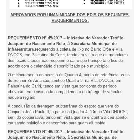
APROVADOS POR UNANIMIDADE DOS EDIS OS SEGUINTES
REQUERIMENTOS:
REQUERIMENTO N° 45/2017 – Iniciativa do Vereador Teófilo
Joaquim do Nascimento Neto
,
à Secretaria Municipal de
Infraestrutura
,requerendo a coleta de lixo no Bairro Crôa e Vila
DNOCS, em Palestina do Cariri, tendo em vista que os moradores
dos locais citados não recebem o carro que transporta o lixo de
acordo com o calendário disponibilizado pelo município;
O melhoramento do acesso da Quadra 4, ponto de referência, casa
do Senhor Zé Amâncio, sentido Quadra 3, na Vila DNOCS, em
Palestina do Cariri, tendo em vista que por conta do período
chuvoso tem ocasionado o impedimento do tráfego de veículos
naquela região;
A conclusão da drenagem subterrânea do esgoto que vem do
Conjunto João Paulo II, a partir da Quadra 4, “Dreno Vila DNOCS”,
sentido cooperativa, tendo em vista que se encontra a céu aberto,
causando poluição e desconforto para quem ali reside.
REQUERIMENTO N° 46/2017 – Iniciativa do Vereador Teófilo
Joaquim do Nascimento Neto, à Secretaria Municipal de