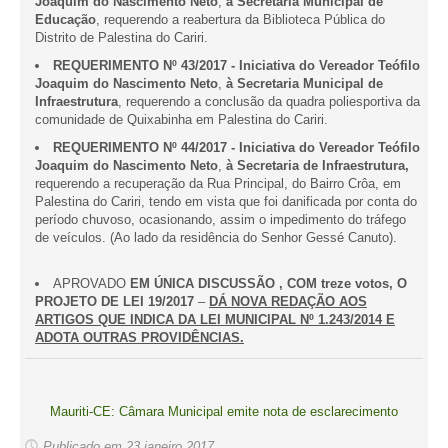
Joaquim do Nascimento Neto
,
à Secretaria Municipal de
Educação
, requerendo a reabertura da Biblioteca Pública do
Distrito de Palestina do Cariri.
REQUERIMENTO Nº 43/2017 - Iniciativa do Vereador Teófilo
Joaquim do Nascimento Neto
,
à Secretaria Municipal de
Infraestrutura
, requerendo a conclusão da quadra poliesportiva da
comunidade de Quixabinha em Palestina do Cariri.
REQUERIMENTO Nº 44/2017 - Iniciativa do Vereador Teófilo
Joaquim do Nascimento Neto
,
à Secretaria de Infraestrutura,
requerendo a recuperação da Rua Principal, do Bairro Crôa, em
Palestina do Cariri, tendo em vista que foi danificada por conta do
período chuvoso, ocasionando, assim o impedimento do tráfego
de veículos. (Ao lado da residência do Senhor Gessé Canuto).
APROVADO
EM ÚNICA DISCUSSÃO , COM treze votos, O
PROJETO DE LEI 19/2017
–
DÁ NOVA REDAÇÃO AOS
ARTIGOS QUE INDICA DA LEI MUNICIPAL Nº 1.243/2014 E
ADOTA OUTRAS PROVIDÊNCIAS.
Mauriti-CE: Câmara Municipal emite nota de esclarecimento
Publicado em 23 janeiro 2017